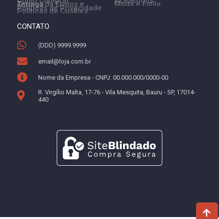
Como Comprar
Acessórios
Moda e Estilo
Termos de Envios e Entrega
Políticas de Privacidade
Políticas de Cookies
CONTATO
(DDD) 9999.9999
email@loja.com.br
Nome da Empresa - CNPJ: 00.000.000/0000-00
R. Virgílio Malta, 17-76 - Vila Mesquita, Bauru - SP, 17014-
440